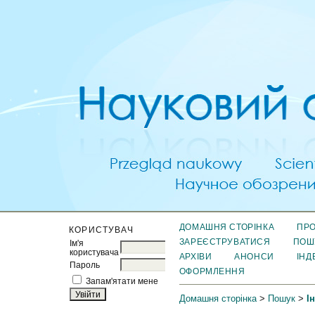
ДОМАШНЯ СТОРІНКА
ПРО
КОРИСТУВАЧ
ЗАРЕЄСТРУВАТИСЯ
ПОШ
Ім'я
користувача
АРХІВИ
АНОНСИ
ІНД
Пароль
ОФОРМЛЕННЯ
Запам'ятати мене
Домашня сторінка
>
Пошук
>
І