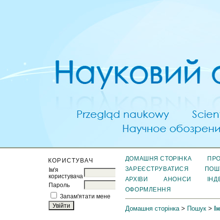
ДОМАШНЯ СТОРІНКА
ПРО
КОРИСТУВАЧ
ЗАРЕЄСТРУВАТИСЯ
ПОШ
Ім'я
користувача
АРХІВИ
АНОНСИ
ІНД
Пароль
ОФОРМЛЕННЯ
Запам'ятати мене
Домашня сторінка
>
Пошук
>
І