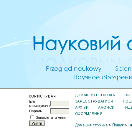
ДОМАШНЯ СТОРІНКА
ПРО
КОРИСТУВАЧ
ЗАРЕЄСТРУВАТИСЯ
ПОШ
Ім'я
користувача
АРХІВИ
АНОНСИ
ІНД
Пароль
ОФОРМЛЕННЯ
Запам'ятати мене
Домашня сторінка
>
Пошук
>
І