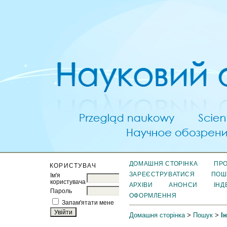
ДОМАШНЯ СТОРІНКА
ПРО
КОРИСТУВАЧ
ЗАРЕЄСТРУВАТИСЯ
ПОШ
Ім'я
користувача
АРХІВИ
АНОНСИ
ІНД
Пароль
ОФОРМЛЕННЯ
Запам'ятати мене
Домашня сторінка
>
Пошук
>
І