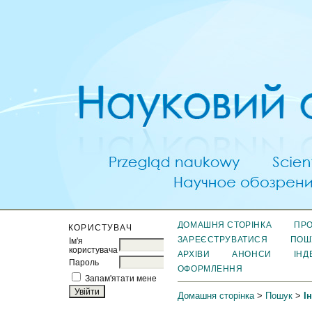
ДОМАШНЯ СТОРІНКА
ПРО
КОРИСТУВАЧ
ЗАРЕЄСТРУВАТИСЯ
ПОШ
Ім'я
користувача
АРХІВИ
АНОНСИ
ІНД
Пароль
ОФОРМЛЕННЯ
Запам'ятати мене
Домашня сторінка
>
Пошук
>
І