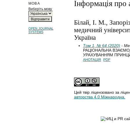
Інформація про 
МОВА
Виберіть мову
Білай, І. М., Запор
медичний університ
OPEN JOURNAL
SYSTEMS
Україна
Том 1, № 64 (2020)
- Ме
РАЦІОНАЛЬНА ВЗАЄМОД
УРАХУВАННЯМ ПРИНЦИ
АНОТАЦІЯ
PDF
Цей твір ліцензовано за ліце
авторства 4.0 Міжнародна.